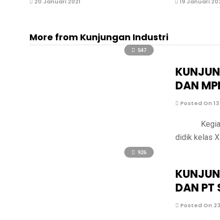
20 Januari 2021
19 Januari 20
More from Kunjungan Industri
547
KUNJUN
DAN MPM
Posted On 13
Kegiatan s
didik kelas 
926
KUNJUNG
DAN PT 
Posted On 23