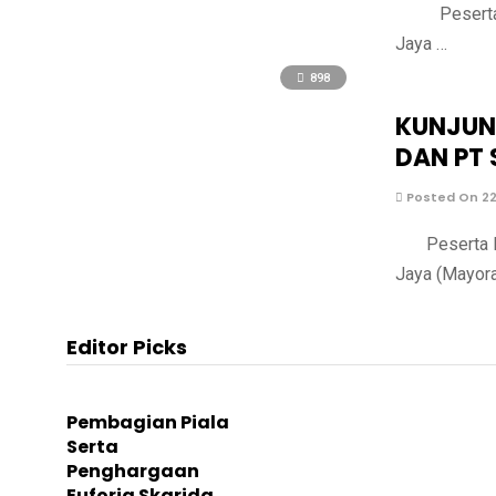
Peserta Did
Jaya …
898
KUNJUNG
DAN PT 
Posted On 22
Peserta Did
Jaya (Mayor
Editor Picks
Pembagian Piala
Serta
Penghargaan
Euforia Skarida