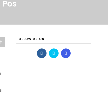
 Pos
FOLLOW US ON
n
s