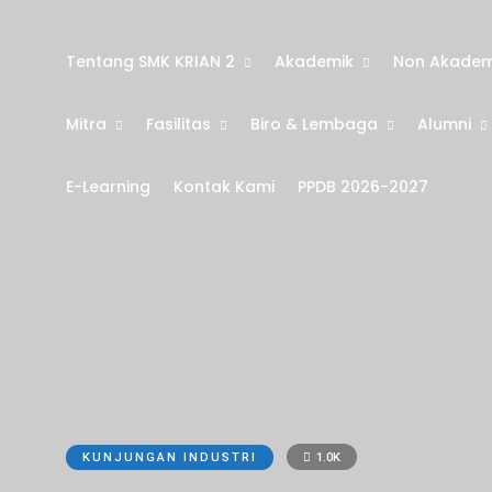
Tentang SMK KRIAN 2
Akademik
Non Akadem
Mitra
Fasilitas
Biro & Lembaga
Alumni
E-Learning
Kontak Kami
PPDB 2026-2027
KUNJUNGAN INDUSTRI
1.0K