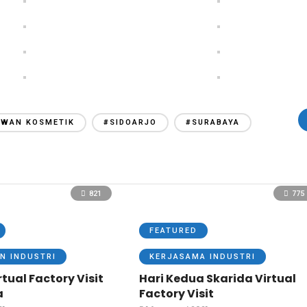
AWAN KOSMETIK
#SIDOARJO
#SURABAYA
821
775
FEATURED
N INDUSTRI
KERJASAMA INDUSTRI
tual Factory Visit
Hari Kedua Skarida Virtual
a
Factory Visit