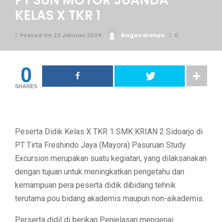
PT SUN MOTOR JUANDA
KELAS X TKR 1
Posted On 23 Januari 2024
Bagas Wahyu
0
0
SHARES
Peserta Didik Kelas X TKR 1 SMK KRIAN 2 Sidoarjo di
PT Tirta Freshindo Jaya (Mayora) Pasuruan Study
Excursion merupakan suatu kegiatan, yang dilaksanakan
dengan tujuan untuk meningkatkan pengetahu dan
kemampuan pera peserta didik dibidang tehnik
terutama pou bidang akademis maupun non-aikademis.
Perserta didil di berikan Penjelasan mengenai