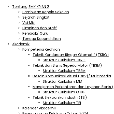
Tentang SMK KRIAN 2
Sambutan Kepala Sekolah
Sejarah Singkat
Visi Misi
Pimpinan dan Staff
Pendidik/ Guru
Tenaga Kependidikan
Akademik
Kompetensi Keahlian
Teknik Kendaraan Ringan Otomotif (TKRO)
Struktur Kurikulum TKRO
Teknik dan Bisnis Sepeda Motor (TBSM)
Struktur Kurikulum TBSM
Desain Komunikasi Visual (DKV)/ Multimedia
Struktur Kurikulum MM
Manajemen Perkantoran dan Layanan Bisnis 
Struktur Kurikulum OTKP
Teknik Elektronika Industri (TEI)
Struktur Kurikulum TEI
Kalender Akademik
Pengumuman Kelulusan Tahun 2024