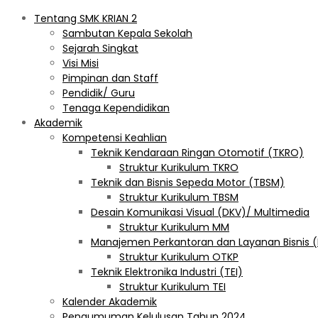
Tentang SMK KRIAN 2
Sambutan Kepala Sekolah
Sejarah Singkat
Visi Misi
Pimpinan dan Staff
Pendidik/ Guru
Tenaga Kependidikan
Akademik
Kompetensi Keahlian
Teknik Kendaraan Ringan Otomotif (TKRO)
Struktur Kurikulum TKRO
Teknik dan Bisnis Sepeda Motor (TBSM)
Struktur Kurikulum TBSM
Desain Komunikasi Visual (DKV)/ Multimedia
Struktur Kurikulum MM
Manajemen Perkantoran dan Layanan Bisnis 
Struktur Kurikulum OTKP
Teknik Elektronika Industri (TEI)
Struktur Kurikulum TEI
Kalender Akademik
Pengumuman Kelulusan Tahun 2024