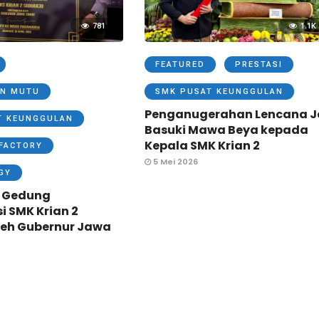
781
1.1K
FEATURED
PRESTASI
N MUTU
SMK PUSAT KEUNGGULAN
Penganugerahan Lencana J
T KEUNGGULAN
Basuki Mawa Beya kepada
Kepala SMK Krian 2
FACTORY
5 Mei 2026
GY
 Gedung
si SMK Krian 2
leh Gubernur Jawa