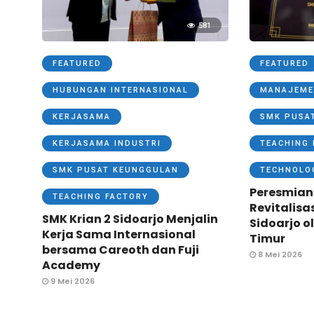
581
FEATURED
FEATURED
HUBUNGAN INTERNASIONAL
MANAJEME
KERJASAMA
SMK PUSA
KERJASAMA INDUSTRI
TEACHING 
SMK PUSAT KEUNGGULAN
TECHNOLO
Peresmian
TEACHING FACTORY
Revitalisa
SMK Krian 2 Sidoarjo Menjalin
Sidoarjo o
Kerja Sama Internasional
Timur
bersama Careoth dan Fuji
8 Mei 2026
Academy
9 Mei 2026