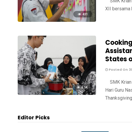
SMK Krian 2
XII bersama 
431
Cooking
Assistan
States 
Posted On 3
SMK Krian 2
6.5K
Hari Guru Na
Thanksgiving
Editor Picks