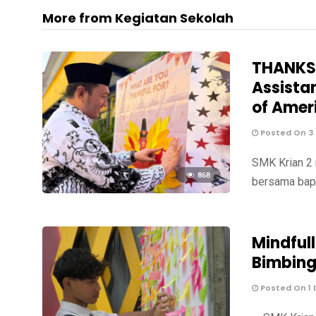
More from Kegiatan Sekolah
THANKSG
Assista
of Amer
Posted On 3
SMK Krian 2 
868
bersama bapa
Mindful
Bimbing
Posted On 1