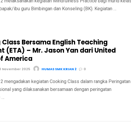
 melaksanakan kegiatan Mindfulness Practice bagi murid kela
bapak/ibu guru Bimbingan dan Konseling (BK). Kegiatan …
 Class Bersama English Teaching
t (ETA) – Mr. Jason Yan dari United
of America
0 November 2025
HUMAS SMK KRIAN 2
0
 mengadakan kegiatan Cooking Class dalam rangka Peringatan
sional yang dilaksanakan bersamaan dengan peringatan
 …