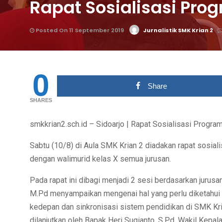
Rapat Sosialisasi Pro
Posted On 11 September 2019
Jurnalistik SMK Krian 2
0
Share
SHARES
smkkrian2.sch.id – Sidoarjo | Rapat Sosialisasi Progra
Sabtu (10/8) di Aula SMK Krian 2 diadakan rapat sosia
dengan walimurid kelas X semua jurusan.
Pada rapat ini dibagi menjadi 2 sesi berdasarkan jurusa
M.Pd menyampaikan mengenai hal yang perlu diketahui ol
kedepan dan sinkronisasi sistem pendidikan di SMK Kri
dilanjutkan oleh Bapak Heri Sugianto, S.Pd, Wakil Kepal