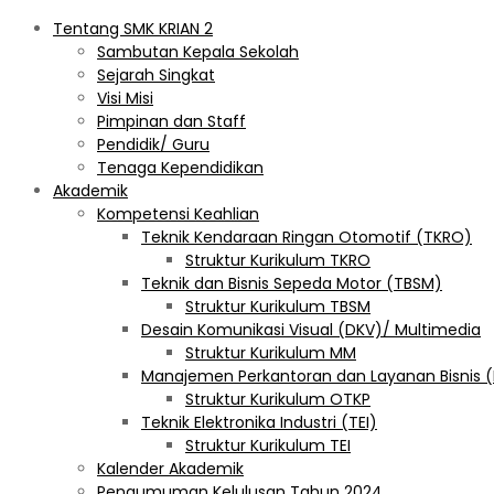
Tentang SMK KRIAN 2
Sambutan Kepala Sekolah
Sejarah Singkat
Visi Misi
Pimpinan dan Staff
Pendidik/ Guru
Tenaga Kependidikan
Akademik
Kompetensi Keahlian
Teknik Kendaraan Ringan Otomotif (TKRO)
Struktur Kurikulum TKRO
Teknik dan Bisnis Sepeda Motor (TBSM)
Struktur Kurikulum TBSM
Desain Komunikasi Visual (DKV)/ Multimedia
Struktur Kurikulum MM
Manajemen Perkantoran dan Layanan Bisnis 
Struktur Kurikulum OTKP
Teknik Elektronika Industri (TEI)
Struktur Kurikulum TEI
Kalender Akademik
Pengumuman Kelulusan Tahun 2024