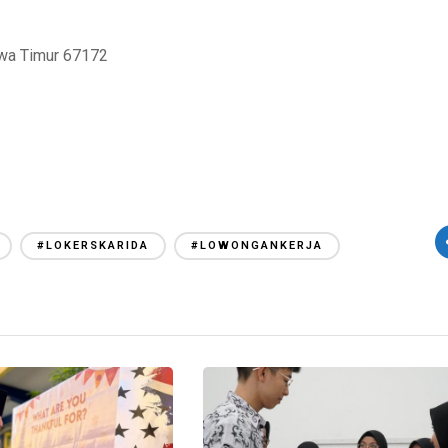
awa Timur 67172
#LOKERSKARIDA
#LOWONGANKERJA