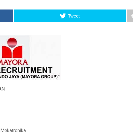
Tweet
AN
k Mekatronika