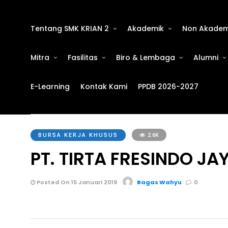
Tentang SMK KRIAN 2
Akademik
Non Akadem
Mitra
Fasilitas
Biro & Lembaga
Alumni
E-Learning
Kontak Kami
PPDB 2026-2027
BURSA KERJA KHUSUS
2.6K
PT. TIRTA FRESINDO 
Posted On 15 Januari 2019
Bagas Wahyu
0