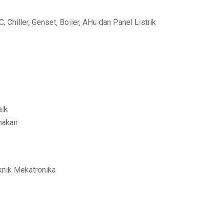
hiller, Genset, Boiler, AHu dan Panel Listrik
aik
amakan
knik Mekatronika