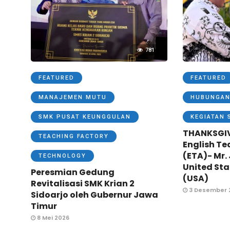
781
FEATURED
FEATURED
MANAJEMEN MUTU
HUBUNGAN
SMK PUSAT KEUNGGULAN
KEGIATAN 
THANKSGI
TEACHING FACTORY
English Te
(ETA)- Mr.
TECHNOLOGY
United Sta
Peresmian Gedung
(USA)
Revitalisasi SMK Krian 2
3 Desember 
Sidoarjo oleh Gubernur Jawa
Timur
8 Mei 2026