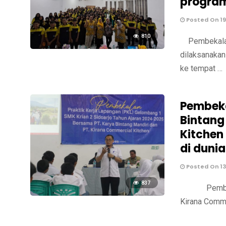
program
Posted On 19
810
Pembekalan 
dilaksanakan
ke tempat …
Pembeka
Bintang
Kitchen
di dunia
Posted On 13
837
Pembekalan 
Kirana Comm