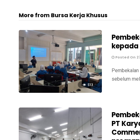
More from Bursa Kerja Khusus
Pembeka
kepada 
Posted On 27
Pembekalan P
sebelum mela
513
Pembeka
PT Kary
Commerc