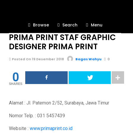
BURSA KERJA KHUSUS
1.1K
Browse
Search
Menu
LOWONGAN PEKERJAAN
PRIMA PRINT STAF GRAPHIC
DESIGNER PRIMA PRINT
Posted On 19 Desember 2018
Bagas Wahyu
0
0
SHARES
Alamat : Jl. Patemon 2/52, Surabaya, Jawa Timur
Nomor Telp. : 031 5457439
Website :
www.primaprint.co.id