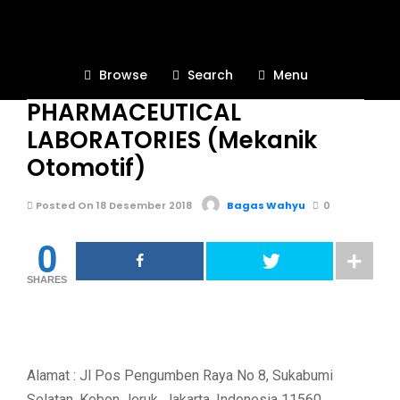
BURSA KERJA KHUSUS
1.4K
Browse
Search
Menu
LOWONGAN PT. NOVELL
PHARMACEUTICAL
LABORATORIES (Mekanik
Otomotif)
Posted On 18 Desember 2018
Bagas Wahyu
0
0
SHARES
Alamat : Jl Pos Pengumben Raya No 8, Sukabumi
Selatan, Kebon Jeruk, Jakarta, Indonesia 11560