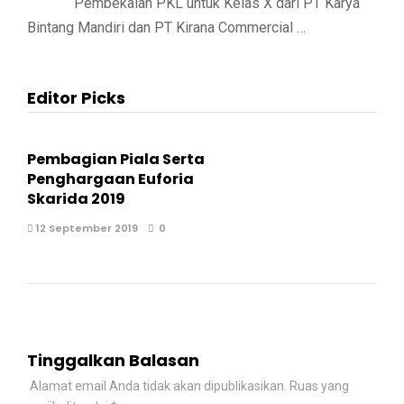
Pembekalan PKL untuk Kelas X dari PT Karya
Bintang Mandiri dan PT Kirana Commercial …
Editor Picks
Pembagian Piala Serta
Penghargaan Euforia
Skarida 2019
12 September 2019
0
Tinggalkan Balasan
Alamat email Anda tidak akan dipublikasikan.
Ruas yang