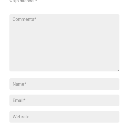
wajib ditandai
*