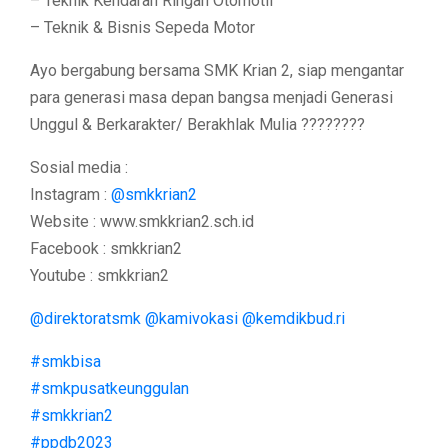
– Teknik Kendaran Ringan Otomotif
– Teknik & Bisnis Sepeda Motor
Ayo bergabung bersama SMK Krian 2, siap mengantar
para generasi masa depan bangsa menjadi Generasi
Unggul & Berkarakter/ Berakhlak Mulia ????????
Sosial media :
Instagram :
@smkkrian2
Website : www.smkkrian2.sch.id
Facebook : smkkrian2
Youtube : smkkrian2
@direktoratsmk
@kamivokasi
@kemdikbud.ri
#smkbisa
#smkpusatkeunggulan
#smkkrian2
#ppdb2023