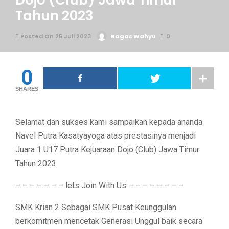
Dojo (Club) Jawa Timur
Tahun 2023
Posted On 25 Juli 2023
Bagas Wahyu
0
0
SHARES
Selamat dan sukses kami sampaikan kepada ananda
Navel Putra Kasatyayoga atas prestasinya menjadi
Juara 1 U17 Putra Kejuaraan Dojo (Club) Jawa Timur
Tahun 2023
– – – – – – – lets Join With Us – – – – – – – –
SMK Krian 2 Sebagai SMK Pusat Keunggulan
berkomitmen mencetak Generasi Unggul baik secara