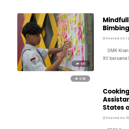
Mindful
Bimbing
Posted On 1
SMK Krian 2
XII bersama 
431
6.5K
Cooking
Assistan
States 
Posted On 3