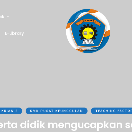
ik
E-Library
 KRIAN 2
SMK PUSAT KEUNGGULAN
TEACHING FACTO
rta didik mengucapkan se