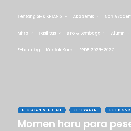
Tentang SMK KRIAN 2
Akademik
Non Akadem
Mitra
Fasilitas
Biro & Lembaga
Alumni
E-Learning
Kontak Kami
PPDB 2026-2027
KEGIATAN SEKOLAH
KESISWAAN
PPDB SMK
Momen haru para pese