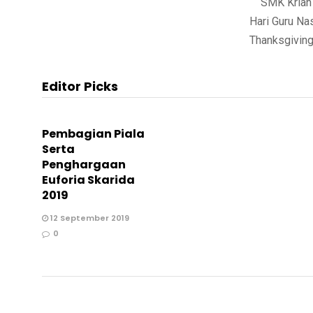
SMK Krian 2
Hari Guru Na
Thanksgiving
Editor Picks
Pembagian Piala
Serta
Penghargaan
Euforia Skarida
2019
12 September 2019
0