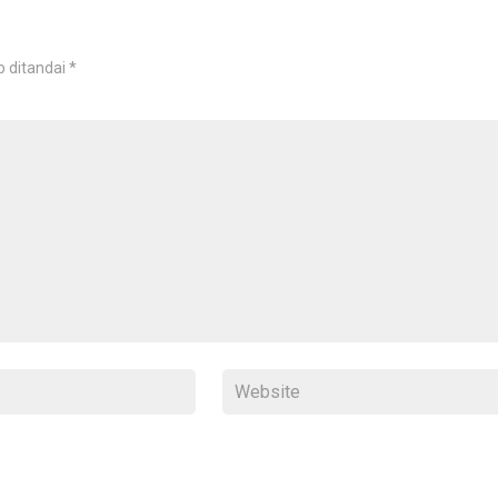
b ditandai
*