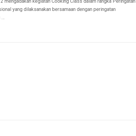
 mengadakan kegiatan Cooking Class dalam rangka Peringatan
sional yang dilaksanakan bersamaan dengan peringatan
 …