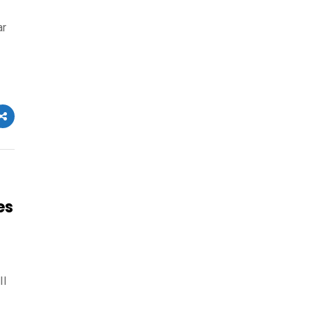
ar
es
II