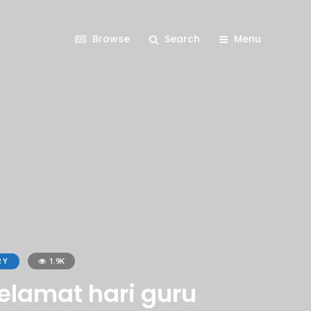
Browse
Search
Menu
RY
1.9K
lamat hari guru