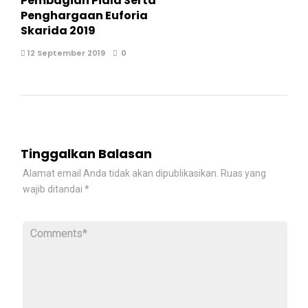
Pembagian Piala Serta
Penghargaan Euforia
Skarida 2019
12 September 2019
0
Tinggalkan Balasan
Alamat email Anda tidak akan dipublikasikan.
Ruas yang
wajib ditandai
*