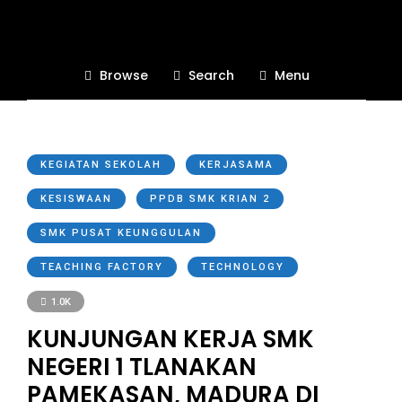
Browse
Search
Menu
KEGIATAN SEKOLAH
KERJASAMA
KESISWAAN
PPDB SMK KRIAN 2
SMK PUSAT KEUNGGULAN
TEACHING FACTORY
TECHNOLOGY
1.0K
KUNJUNGAN KERJA SMK
NEGERI 1 TLANAKAN
PAMEKASAN, MADURA DI