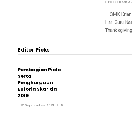
Posted On 3
SMK Krian 2
Hari Guru Na
Thanksgiving
Editor Picks
Pembagian Piala
Serta
Penghargaan
Euforia Skarida
2019
12 September 2019
0