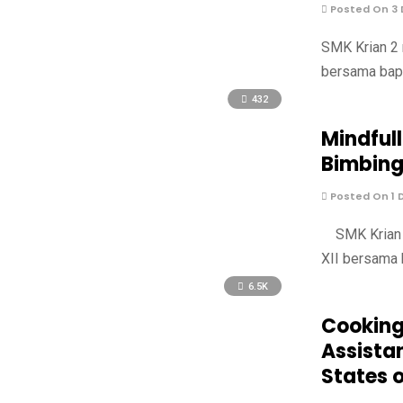
Posted On 3
SMK Krian 2 
bersama bapa
432
Mindful
Bimbing
Posted On 1 
SMK Krian 2
XII bersama 
6.5K
Cooking
Assistan
States 