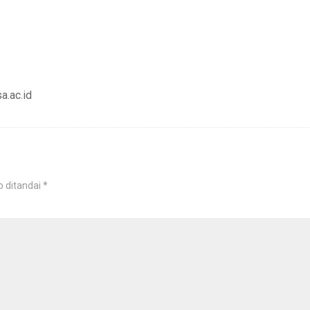
a.ac.id
b ditandai
*