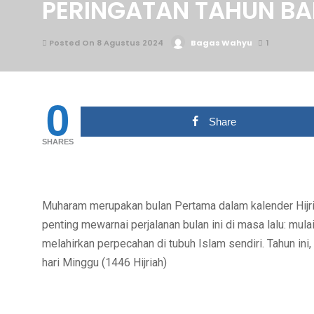
PERINGATAN TAHUN BA
Posted On 8 Agustus 2024
Bagas Wahyu
1
0
Share
SHARES
Muharam merupakan bulan Pertama dalam kalender Hijria
penting mewarnai perjalanan bulan ini di masa lalu: mul
melahirkan perpecahan di tubuh Islam sendiri. Tahun ini
hari Minggu (1446 Hijriah)