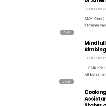
of Amer
Posted On 3
SMK Krian 2 
bersama bapa
431
Mindful
Bimbing
Posted On 1 
SMK Krian 2
XII bersama 
6.5K
Cooking
Assistan
States 