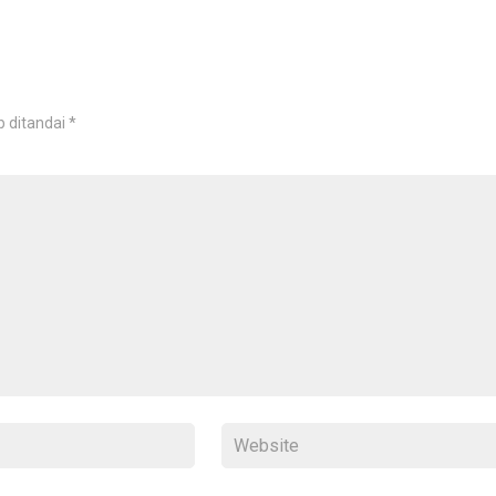
b ditandai
*