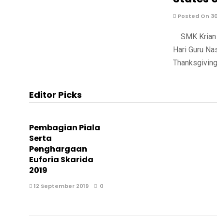
Posted On 3
SMK Krian 2
Hari Guru Na
Thanksgiving
Editor Picks
Pembagian Piala
Serta
Penghargaan
Euforia Skarida
2019
12 September 2019
0