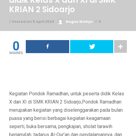
didik Kelas X dan XI di SMK
KRIAN 2 Sidoarjo
Posted On 5 April 2024
Bagas Wahyu
0
0
SHARES
Kegiatan Pondok Ramadhan, untuk peserta didik Kelas
X dan XI di SMK KRIAN 2 Sidoarjo,Pondok Ramadhan
merupakan kegiatan yang diselenggarakan pada bulan
puasa yang berisi berbagai kegiatan keagamaan
seperti, buka bersama, pengkajian, sholat tarawih
berjama’ah, tadarus Al-Qur’an dan pendalamannya, dan