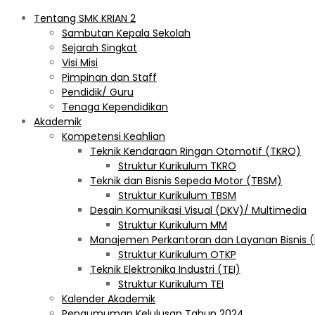
Tentang SMK KRIAN 2
Sambutan Kepala Sekolah
Sejarah Singkat
Visi Misi
Pimpinan dan Staff
Pendidik/ Guru
Tenaga Kependidikan
Akademik
Kompetensi Keahlian
Teknik Kendaraan Ringan Otomotif (TKRO)
Struktur Kurikulum TKRO
Teknik dan Bisnis Sepeda Motor (TBSM)
Struktur Kurikulum TBSM
Desain Komunikasi Visual (DKV)/ Multimedia
Struktur Kurikulum MM
Manajemen Perkantoran dan Layanan Bisnis 
Struktur Kurikulum OTKP
Teknik Elektronika Industri (TEI)
Struktur Kurikulum TEI
Kalender Akademik
Pengumuman Kelulusan Tahun 2024