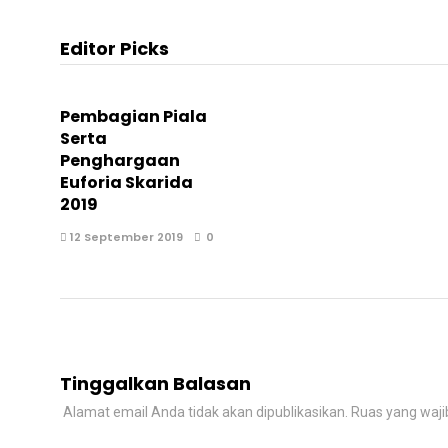
Editor Picks
Pembagian Piala
Serta
Penghargaan
Euforia Skarida
2019
12 September 2019
0
Tinggalkan Balasan
Alamat email Anda tidak akan dipublikasikan.
Ruas yang waji