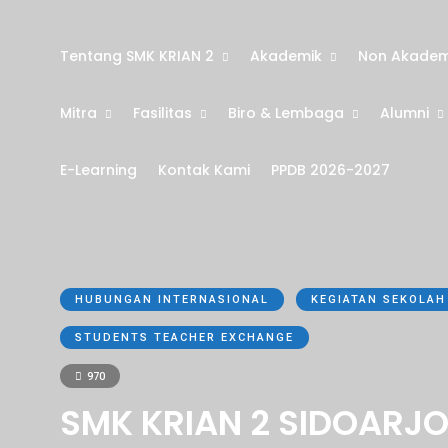
Tentang SMK KRIAN 2
Akademik
Non Akadem
Mitra
Fasilitas
Biro & Lembaga
Alumni
E-Learning
Kontak Kami
PPDB 2026-2027
HUBUNGAN INTERNASIONAL
KEGIATAN SEKOLAH
STUDENTS TEACHER EXCHANGE
970
SMK KRIAN 2 SIDOARJ