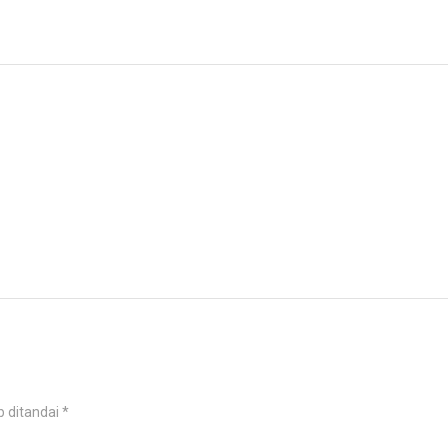
b ditandai
*