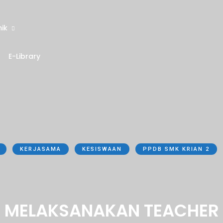
ik
E-Library
KERJASAMA
KESISWAAN
PPDB SMK KRIAN 2
O MELAKSANAKAN TEACHER