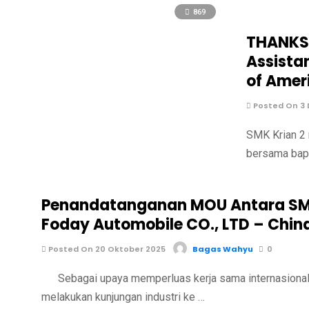
869
THANKSG
Assista
of Amer
Posted On 3
SMK Krian 2 
bersama bapa
Penandatanganan MOU Antara SMK
Foday Automobile CO., LTD – Chin
Posted On 20 Oktober 2025
Bagas Wahyu
0
Sebagai upaya memperluas kerja sama internasional di
melakukan kunjungan industri ke …