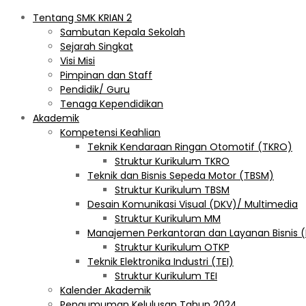
Tentang SMK KRIAN 2
Sambutan Kepala Sekolah
Sejarah Singkat
Visi Misi
Pimpinan dan Staff
Pendidik/ Guru
Tenaga Kependidikan
Akademik
Kompetensi Keahlian
Teknik Kendaraan Ringan Otomotif (TKRO)
Struktur Kurikulum TKRO
Teknik dan Bisnis Sepeda Motor (TBSM)
Struktur Kurikulum TBSM
Desain Komunikasi Visual (DKV)/ Multimedia
Struktur Kurikulum MM
Manajemen Perkantoran dan Layanan Bisnis 
Struktur Kurikulum OTKP
Teknik Elektronika Industri (TEI)
Struktur Kurikulum TEI
Kalender Akademik
Pengumuman Kelulusan Tahun 2024