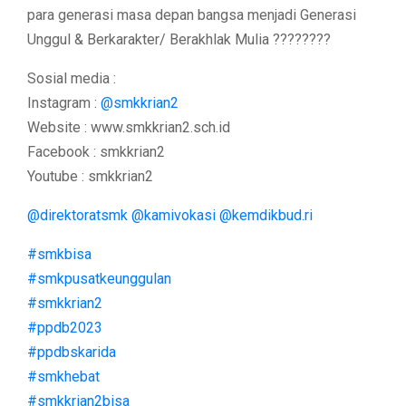
para generasi masa depan bangsa menjadi Generasi
Unggul & Berkarakter/ Berakhlak Mulia ????????
Sosial media :
Instagram :
@smkkrian2
Website : www.smkkrian2.sch.id
Facebook : smkkrian2
Youtube : smkkrian2
@direktoratsmk
@kamivokasi
@kemdikbud.ri
#smkbisa
#smkpusatkeunggulan
#smkkrian2
#ppdb2023
#ppdbskarida
#smkhebat
#smkkrian2bisa