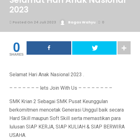
Selamat Hari Anak Nasional
2023
Posted On 24 Juli 2023
Bagas Wahyu
0
0
SHARES
Selamat Hari Anak Nasional 2023 .
– – – – – – – lets Join With Us – – – – – – – –
SMK Krian 2 Sebagai SMK Pusat Keunggulan
berkomitmen mencetak Generasi Unggul baik secara
Hard Skill maupun Soft Skill serta memastikan para
lulusan SIAP KERJA, SIAP KULIAH & SIAP BERWIRA
USAHA.