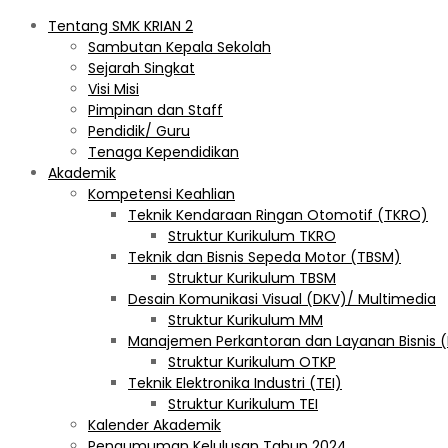
Tentang SMK KRIAN 2
Sambutan Kepala Sekolah
Sejarah Singkat
Visi Misi
Pimpinan dan Staff
Pendidik/ Guru
Tenaga Kependidikan
Akademik
Kompetensi Keahlian
Teknik Kendaraan Ringan Otomotif (TKRO)
Struktur Kurikulum TKRO
Teknik dan Bisnis Sepeda Motor (TBSM)
Struktur Kurikulum TBSM
Desain Komunikasi Visual (DKV)/ Multimedia
Struktur Kurikulum MM
Manajemen Perkantoran dan Layanan Bisnis 
Struktur Kurikulum OTKP
Teknik Elektronika Industri (TEI)
Struktur Kurikulum TEI
Kalender Akademik
Pengumuman Kelulusan Tahun 2024