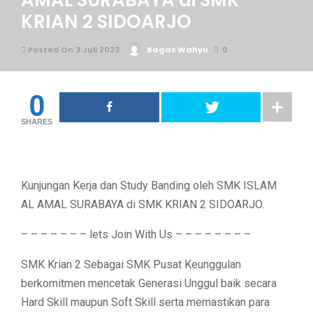
AMAL SURABAYA di SMK
KRIAN 2 SIDOARJO
Posted On 3 Juli 2023
Bagas Wahyu
0
0
SHARES
Kunjungan Kerja dan Study Banding oleh SMK ISLAM
AL AMAL SURABAYA di SMK KRIAN 2 SIDOARJO.
– – – – – – – lets Join With Us – – – – – – – –
SMK Krian 2 Sebagai SMK Pusat Keunggulan
berkomitmen mencetak Generasi Unggul baik secara
Hard Skill maupun Soft Skill serta memastikan para