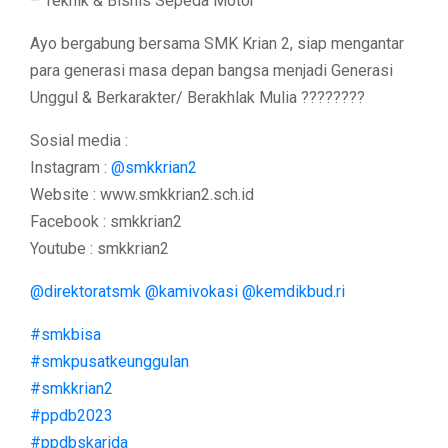
– Teknik & Bisnis Sepeda Motor
Ayo bergabung bersama SMK Krian 2, siap mengantar
para generasi masa depan bangsa menjadi Generasi
Unggul & Berkarakter/ Berakhlak Mulia ????????
Sosial media :
Instagram :
@smkkrian2
Website : www.smkkrian2.sch.id
Facebook : smkkrian2
Youtube : smkkrian2
@direktoratsmk
@kamivokasi
@kemdikbud.ri
#smkbisa
#smkpusatkeunggulan
#smkkrian2
#ppdb2023
#ppdbskarida