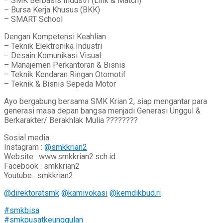
– SMK Berbasis Industri (Link & Match)
– Bursa Kerja Khusus (BKK)
– SMART School
Dengan Kompetensi Keahlian :
– Teknik Elektronika Industri
– Desain Komunikasi Visual
– Manajemen Perkantoran & Bisnis
– Teknik Kendaran Ringan Otomotif
– Teknik & Bisnis Sepeda Motor
Ayo bergabung bersama SMK Krian 2, siap mengantar para
generasi masa depan bangsa menjadi Generasi Unggul &
Berkarakter/ Berakhlak Mulia ????????
Sosial media :
Instagram :
@smkkrian2
Website : www.smkkrian2.sch.id
Facebook : smkkrian2
Youtube : smkkrian2
@direktoratsmk
@kamivokasi
@kemdikbud.ri
#smkbisa
#smkpusatkeunggulan