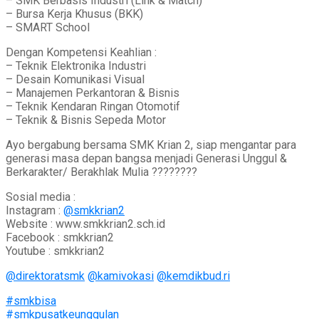
– SMK Berbasis Industri (Link & Match)
– Bursa Kerja Khusus (BKK)
– SMART School
Dengan Kompetensi Keahlian :
– Teknik Elektronika Industri
– Desain Komunikasi Visual
– Manajemen Perkantoran & Bisnis
– Teknik Kendaran Ringan Otomotif
– Teknik & Bisnis Sepeda Motor
Ayo bergabung bersama SMK Krian 2, siap mengantar para
generasi masa depan bangsa menjadi Generasi Unggul &
Berkarakter/ Berakhlak Mulia ????????
Sosial media :
Instagram :
@smkkrian2
Website : www.smkkrian2.sch.id
Facebook : smkkrian2
Youtube : smkkrian2
@direktoratsmk
@kamivokasi
@kemdikbud.ri
#smkbisa
#smkpusatkeunggulan