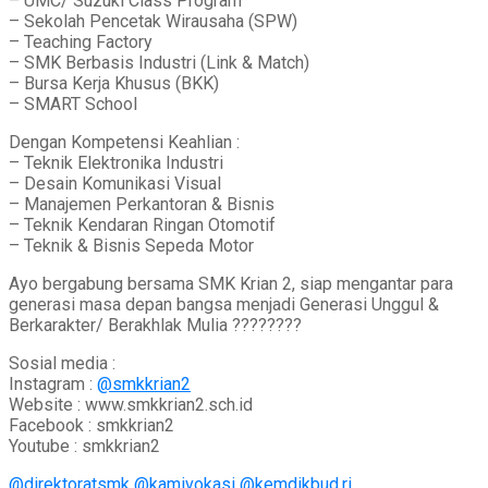
– UMC/ Suzuki Class Program
– Sekolah Pencetak Wirausaha (SPW)
– Teaching Factory
– SMK Berbasis Industri (Link & Match)
– Bursa Kerja Khusus (BKK)
– SMART School
Dengan Kompetensi Keahlian :
– Teknik Elektronika Industri
– Desain Komunikasi Visual
– Manajemen Perkantoran & Bisnis
– Teknik Kendaran Ringan Otomotif
– Teknik & Bisnis Sepeda Motor
Ayo bergabung bersama SMK Krian 2, siap mengantar para
generasi masa depan bangsa menjadi Generasi Unggul &
Berkarakter/ Berakhlak Mulia ????????
Sosial media :
Instagram :
@smkkrian2
Website : www.smkkrian2.sch.id
Facebook : smkkrian2
Youtube : smkkrian2
@direktoratsmk
@kamivokasi
@kemdikbud.ri