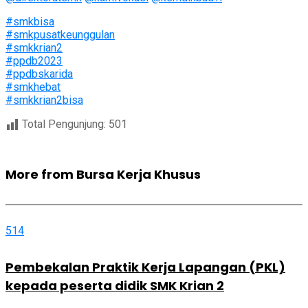
#smkbisa
#smkpusatkeunggulan
#smkkrian2
#ppdb2023
#ppdbskarida
#smkhebat
#smkkrian2bisa
Total Pengunjung:
501
More from Bursa Kerja Khusus
514
Pembekalan Praktik Kerja Lapangan (PKL)
kepada peserta didik SMK Krian 2