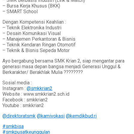
– SMK Berbasis Industri (Link & Match)
– Bursa Kerja Khusus (BKK)
– SMART School
Dengan Kompetensi Keahlian :
– Teknik Elektronika Industri
– Desain Komunikasi Visual
– Manajemen Perkantoran & Bisnis
– Teknik Kendaran Ringan Otomotif
– Teknik & Bisnis Sepeda Motor
Ayo bergabung bersama SMK Krian 2, siap mengantar para
generasi masa depan bangsa menjadi Generasi Unggul &
Berkarakter/ Berakhlak Mulia ????????
Sosial media :
Instagram :
@smkkrian2
Website : www.smkkrian2.sch.id
Facebook : smkkrian2
Youtube : smkkrian2
@direktoratsmk
@kamivokasi
@kemdikbud.ri
#smkbisa
#smkpusatkeunggulan