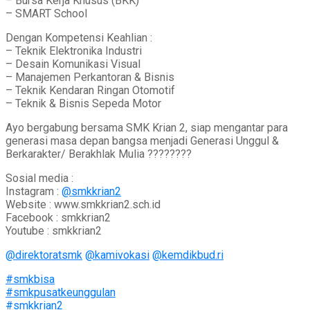
– Bursa Kerja Khusus (BKK)
– SMART School
Dengan Kompetensi Keahlian :
– Teknik Elektronika Industri
– Desain Komunikasi Visual
– Manajemen Perkantoran & Bisnis
– Teknik Kendaran Ringan Otomotif
– Teknik & Bisnis Sepeda Motor
Ayo bergabung bersama SMK Krian 2, siap mengantar para
generasi masa depan bangsa menjadi Generasi Unggul &
Berkarakter/ Berakhlak Mulia ????????
Sosial media :
Instagram :
@smkkrian2
Website : www.smkkrian2.sch.id
Facebook : smkkrian2
Youtube : smkkrian2
@direktoratsmk
@kamivokasi
@kemdikbud.ri
#smkbisa
#smkpusatkeunggulan
#smkkrian2