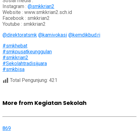
Sosial media :
Instagram :
@smkkrian2
Website : www.smkkrian2.sch.id
Facebook : smkkrian2
Youtube : smkkrian2
@direktoratsmk
@kamivokasi
@kemdikbud.ri
#smkhebat
#smkpusatkeunggulan
#smkkrian2
#Sekolahtradisijuara
#smkbisa
Total Pengunjung:
421
More from Kegiatan Sekolah
869