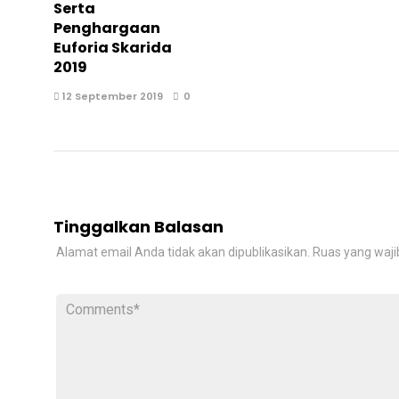
Serta
Penghargaan
Euforia Skarida
2019
12 September 2019
0
Tinggalkan Balasan
Alamat email Anda tidak akan dipublikasikan.
Ruas yang waji