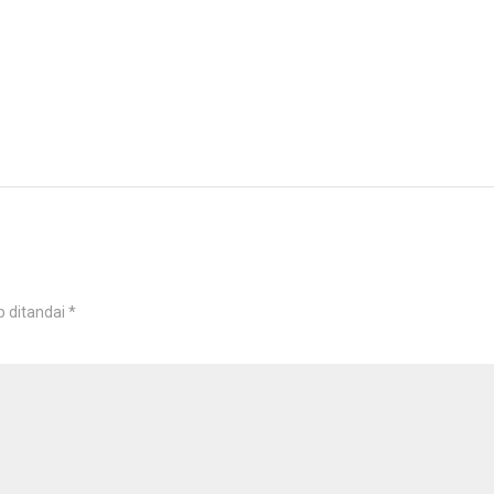
b ditandai
*