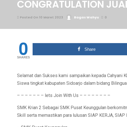
CONGRATULATION JUAR
Posted On 10 Maret 2023
Bagas Wahyu
0
0
Share
SHARES
Selamat dan Sukses kami sampaikan kepada Cahyani Kh
Siswa tingkat kabupaten Sidoarjo dalam bidang Bilingual
– – – – – – – lets Join With Us – – – – – – – –
SMK Krian 2 Sebagai SMK Pusat Keunggulan berkomitme
Skill serta memastikan para lulusan SIAP KERJA, SI