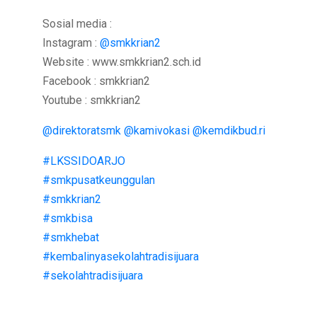
Sosial media :
Instagram :
@smkkrian2
Website : www.smkkrian2.sch.id
Facebook : smkkrian2
Youtube : smkkrian2
@direktoratsmk
@kamivokasi
@kemdikbud.ri
#LKSSIDOARJO
#smkpusatkeunggulan
#smkkrian2
#smkbisa
#smkhebat
#kembalinyasekolahtradisijuara
#sekolahtradisijuara