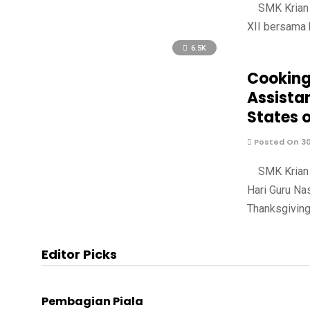
SMK Krian 2
XII bersama 
6.5K
Cooking
Assistan
States 
Posted On 3
SMK Krian 2
Hari Guru Na
Thanksgiving
Editor Picks
Pembagian Piala