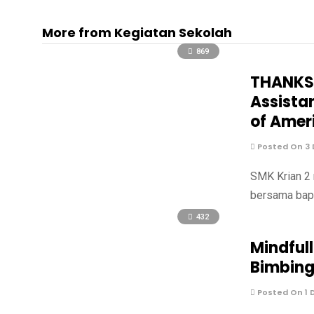
More from Kegiatan Sekolah
869
THANKSG
Assista
of Amer
Posted On 3
SMK Krian 2 
bersama bapa
432
Mindful
Bimbing
Posted On 1 