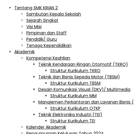
Tentang SMK KRIAN 2
Sambutan Kepala Sekolah
Sejarah Singkat
Visi Misi
Pimpinan dan Staff
Pendidik/ Guru
Tenaga Kependidikan
Akademik
Kompetensi Keahlian
Teknik Kendaraan Ringan Otomotif (TKRO)
Struktur Kurikulum TKRO
Teknik dan Bisnis Sepeda Motor (TBSM)
Struktur Kurikulum TBSM
Desain Komunikasi Visual (DKV)/ Multimedia
Struktur Kurikulum MM
Manajemen Perkantoran dan Layanan Bisnis 
Struktur Kurikulum OTKP
Teknik Elektronika Industri (TEI)
Struktur Kurikulum TEI
Kalender Akademik
Pengumuman Kelulusan Tahun 2024