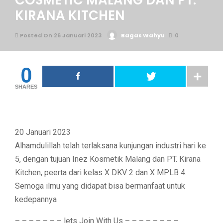
COSMETIC MALANG DAN PT.
KIRANA KITCHEN
Posted On 26 Januari 2023
Bagas Wahyu
0
0
SHARES
20 Januari 2023
Alhamdulillah telah terlaksana kunjungan industri hari ke
5, dengan tujuan Inez Kosmetik Malang dan PT. Kirana
Kitchen, peerta dari kelas X DKV 2 dan X MPLB 4.
Semoga ilmu yang didapat bisa bermanfaat untuk
kedepannya
– – – – – – – lets Join With Us – – – – – – – –