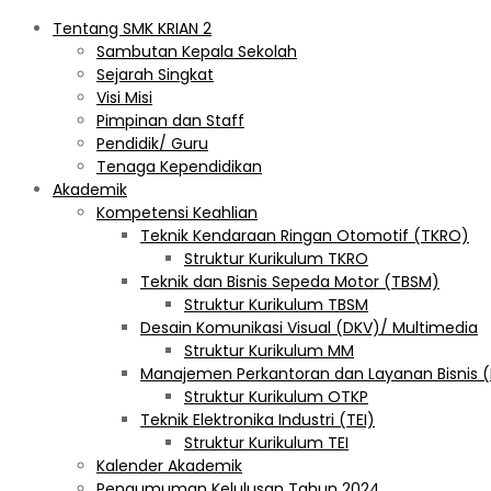
Tentang SMK KRIAN 2
Sambutan Kepala Sekolah
Sejarah Singkat
Visi Misi
Pimpinan dan Staff
Pendidik/ Guru
Tenaga Kependidikan
Akademik
Kompetensi Keahlian
Teknik Kendaraan Ringan Otomotif (TKRO)
Struktur Kurikulum TKRO
Teknik dan Bisnis Sepeda Motor (TBSM)
Struktur Kurikulum TBSM
Desain Komunikasi Visual (DKV)/ Multimedia
Struktur Kurikulum MM
Manajemen Perkantoran dan Layanan Bisnis 
Struktur Kurikulum OTKP
Teknik Elektronika Industri (TEI)
Struktur Kurikulum TEI
Kalender Akademik
Pengumuman Kelulusan Tahun 2024