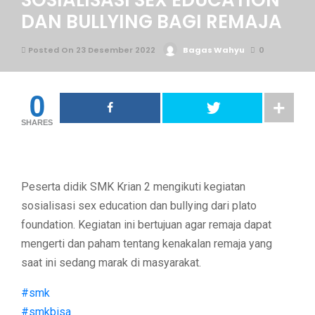
SOSIALISASI SEX EDUCATION
DAN BULLYING BAGI REMAJA
Posted On 23 Desember 2022
Bagas Wahyu
0
0
SHARES
Peserta didik SMK Krian 2 mengikuti kegiatan
sosialisasi sex education dan bullying dari plato
foundation. Kegiatan ini bertujuan agar remaja dapat
mengerti dan paham tentang kenakalan remaja yang
saat ini sedang marak di masyarakat.
#smk
#smkbisa