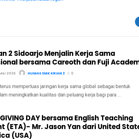
an 2 Sidoarjo Menjalin Kerja Sama
sional bersama Careoth dan Fuji Acade
Mei 2026
HUMAS SMK KRIAN 2
0
terus memperluas jaringan kerja sama global sebagai bentuk
am meningkatkan kualitas dan peluang kerja bagi para …
IVING DAY bersama English Teaching
nt (ETA)- Mr. Jason Yan dari United Stat
ica (USA)