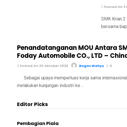
Posted On 3
SMK Krian 2 
bersama bapa
Penandatanganan MOU Antara SMK
Foday Automobile CO., LTD – Chin
Posted On 20 Oktober 2025
Bagas Wahyu
0
Sebagai upaya memperluas kerja sama internasional di
melakukan kunjungan industri ke …
Editor Picks
Pembagian Piala