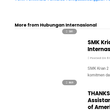
More from Hubungan Internasional
581
SMK Kri
Interna
Posted On 9 
SMK Krian 2 
komitmen dal
869
THANKSG
Assista
of Amer