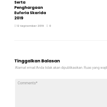
Serta
Penghargaan
Euforia Skarida
2019
12 September 2019
0
Tinggalkan Balasan
Alamat email Anda tidak akan dipublikasikan.
Ruas yang waji