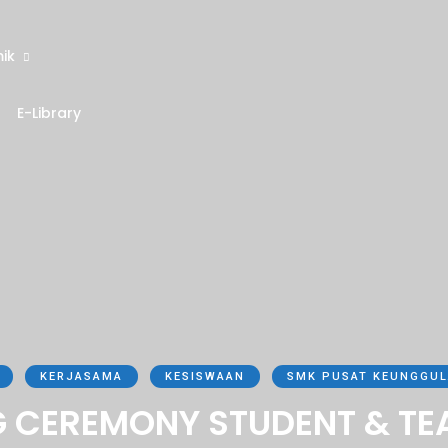
ik
E-Library
KERJASAMA
KESISWAAN
SMK PUSAT KEUNGGU
G CEREMONY STUDENT & T