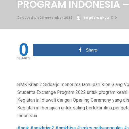
PROGRAM INDONESIA –
Posted On 28 November 2022
Bagas Wahyu
0
0
Share
SHARES
SMK Krian 2 Sidoarjo menerima tamu dari Kien Giang Vo
Students Exchange Program 2022 untuk program keahli
Kegiatan ini diawali dengan Opening Ceremony yang diha
Kegiatan ini bertujuan untuk saling bertukar ilmu penge
Indonesia
#smk
#smkkrian2
#smkbisa
#smkpusatkeunggulan
#s