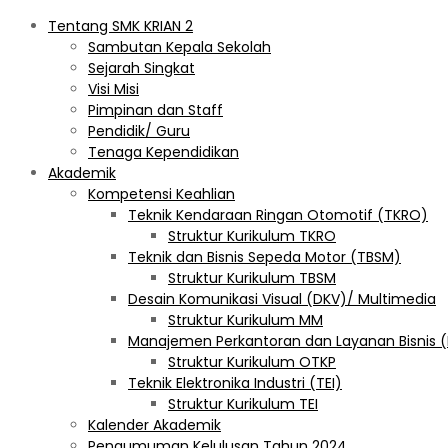
Tentang SMK KRIAN 2
Sambutan Kepala Sekolah
Sejarah Singkat
Visi Misi
Pimpinan dan Staff
Pendidik/ Guru
Tenaga Kependidikan
Akademik
Kompetensi Keahlian
Teknik Kendaraan Ringan Otomotif (TKRO)
Struktur Kurikulum TKRO
Teknik dan Bisnis Sepeda Motor (TBSM)
Struktur Kurikulum TBSM
Desain Komunikasi Visual (DKV)/ Multimedia
Struktur Kurikulum MM
Manajemen Perkantoran dan Layanan Bisnis 
Struktur Kurikulum OTKP
Teknik Elektronika Industri (TEI)
Struktur Kurikulum TEI
Kalender Akademik
Pengumuman Kelulusan Tahun 2024