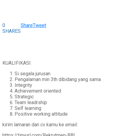
0
Share
Tweet
SHARES
KUALIFIKASI:
Si segala jurusan
Pengalaman min 3th dibidang yang sama
Integrity
Achievement oriented
Strategic
Team leadrship
Self learning
Positive working attitude
kirim lamaran dan cv kamu ke email:
https://tinyurl.com/Rekrutmen-BBI