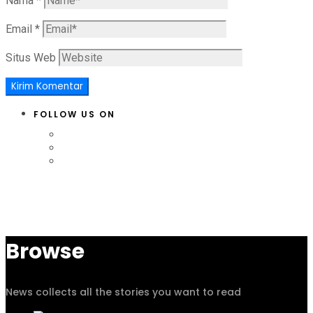
Nama
*
Email
*
Situs Web
FOLLOW US ON
Browse
News collects all the stories you want to read