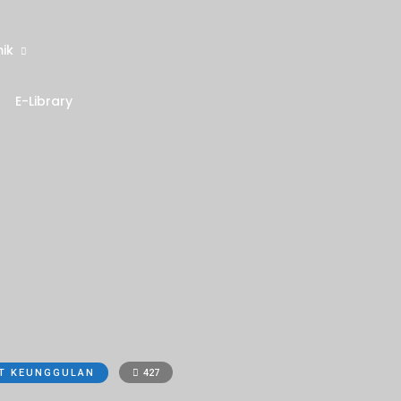
ik
E-Library
T KEUNGGULAN
427