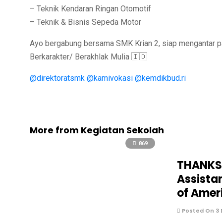
– Teknik Kendaran Ringan Otomotif
– Teknik & Bisnis Sepeda Motor
Ayo bergabung bersama SMK Krian 2, siap mengantar p
Berkarakter/ Berakhlak Mulia 🇮🇩
@direktoratsmk
@kamivokasi
@kemdikbud.ri
More from Kegiatan Sekolah
869
THANKSG
Assista
of Amer
Posted On 3