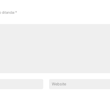
b ditandai
*