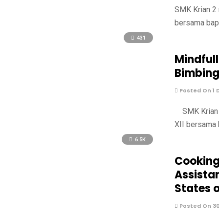
SMK Krian 2 
bersama bapa
431
Mindful
Bimbing
Posted On 1 
SMK Krian 2
XII bersama 
6.5K
Cooking
Assistan
States 
Posted On 3