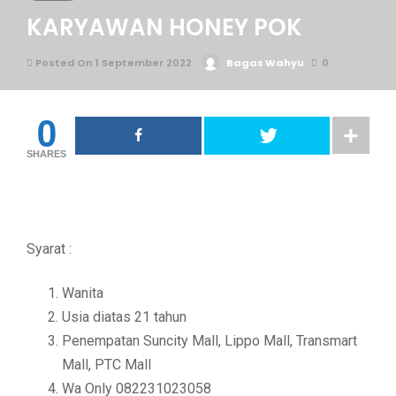
KARYAWAN HONEY POK
Posted On 1 September 2022
Bagas Wahyu
0
0
SHARES
Syarat :
Wanita
Usia diatas 21 tahun
Penempatan Suncity Mall, Lippo Mall, Transmart
Mall, PTC Mall
Wa Only 082231023058