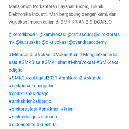
Manajemen Perkantoran Layanan Bisnis, Teknik
Elektronika Industri. Mari bergabung dengan kami, dan
wujudkan Impian kalian di SMK KRIAN 2 SIDOARJO.
@kemdikbud.ri
@kamivokasi
@mitrasdudi
@direktorats
mk
@kursuskita
@diktivokasi
@dyandraacademy
#Mitrasdudi
#Vokasi
#VokasiKuat
#MenguatkanIndon
esia
#SMKBisa
#SMKHebat
#MitraVokasi
#SMKcaka
pdigital
#SMKCakapDigital2021
#smkkrian2
#skarida
#smkpusatkeunggulan
#smkkrian2sidoarjo
#smkskrian2sidoarjo
#smkprestasi
#smkkrian
#krian
#smksidoarjo
#sidoarjo
#sidoarjohits
#krianhits