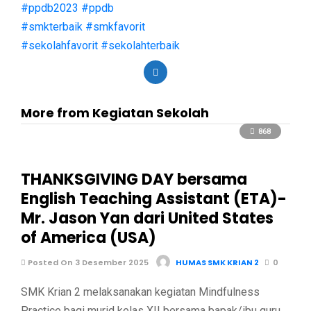
#ppdb2023
#ppdb
#smkterbaik
#smkfavorit
#sekolahfavorit
#sekolahterbaik
More from Kegiatan Sekolah
868
THANKSGIVING DAY bersama
English Teaching Assistant (ETA)-
Mr. Jason Yan dari United States
of America (USA)
Posted On 3 Desember 2025
HUMAS SMK KRIAN 2
0
SMK Krian 2 melaksanakan kegiatan Mindfulness
Practice bagi murid kelas XII bersama bapak/ibu guru