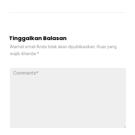
Tinggalkan Balasan
Alamat email Anda tidak akan dipublikasikan.
Ruas yang
wajib ditandai
*