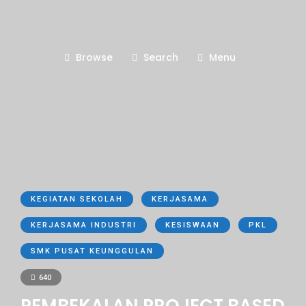
Browse
Search
Menu
KEGIATAN SEKOLAH
KERJASAMA
KERJASAMA INDUSTRI
KESISWAAN
PKL
SMK PUSAT KEUNGGULAN
640