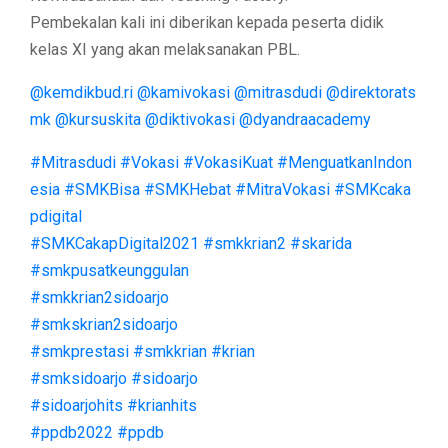
Pembekalan kali ini diberikan kepada peserta didik
kelas XI yang akan melaksanakan PBL.
@kemdikbud.ri
@kamivokasi
@mitrasdudi
@direktorats
mk
@kursuskita
@diktivokasi
@dyandraacademy
#Mitrasdudi
#Vokasi
#VokasiKuat
#MenguatkanIndon
esia
#SMKBisa
#SMKHebat
#MitraVokasi
#SMKcaka
pdigital
#SMKCakapDigital2021
#smkkrian2
#skarida
#smkpusatkeunggulan
#smkkrian2sidoarjo
#smkskrian2sidoarjo
#smkprestasi
#smkkrian
#krian
#smksidoarjo
#sidoarjo
#sidoarjohits
#krianhits
#ppdb2022
#ppdb