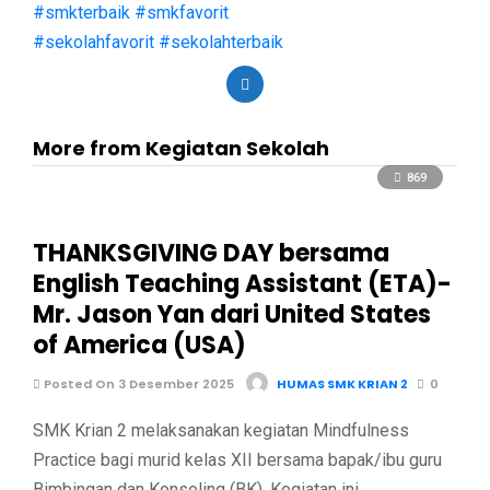
#smkterbaik
#smkfavorit
#sekolahfavorit
#sekolahterbaik
More from Kegiatan Sekolah
869
THANKSGIVING DAY bersama
English Teaching Assistant (ETA)-
Mr. Jason Yan dari United States
of America (USA)
Posted On 3 Desember 2025
HUMAS SMK KRIAN 2
0
SMK Krian 2 melaksanakan kegiatan Mindfulness
Practice bagi murid kelas XII bersama bapak/ibu guru
Bimbingan dan Konseling (BK). Kegiatan ini …