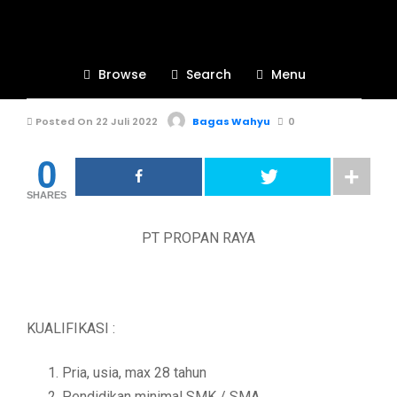
BURSA KERJA KHUSUS
554
Browse
Search
Menu
PT PROPAN RAYA
Posted On 22 Juli 2022
Bagas Wahyu
0
0
SHARES
PT PROPAN RAYA
KUALIFIKASI :
Pria, usia, max 28 tahun
Pendidikan minimal SMK / SMA