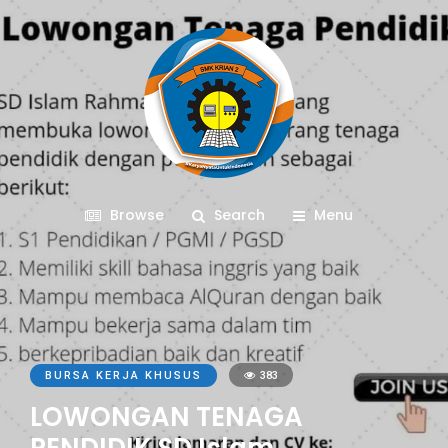
Browse
Search
Menu
BURSA KERJA KHUSUS
383
LOWONGAN TENAGA