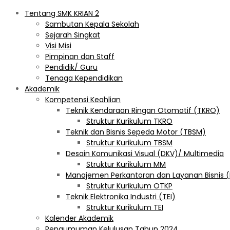
Tentang SMK KRIAN 2
Sambutan Kepala Sekolah
Sejarah Singkat
Visi Misi
Pimpinan dan Staff
Pendidik/ Guru
Tenaga Kependidikan
Akademik
Kompetensi Keahlian
Teknik Kendaraan Ringan Otomotif (TKRO)
Struktur Kurikulum TKRO
Teknik dan Bisnis Sepeda Motor (TBSM)
Struktur Kurikulum TBSM
Desain Komunikasi Visual (DKV)/ Multimedia
Struktur Kurikulum MM
Manajemen Perkantoran dan Layanan Bisnis 
Struktur Kurikulum OTKP
Teknik Elektronika Industri (TEI)
Struktur Kurikulum TEI
Kalender Akademik
Pengumuman Kelulusan Tahun 2024