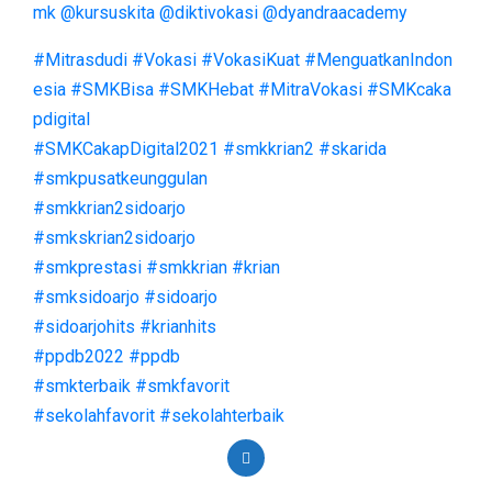
mk
@kursuskita
@diktivokasi
@dyandraacademy
#Mitrasdudi
#Vokasi
#VokasiKuat
#MenguatkanIndon
esia
#SMKBisa
#SMKHebat
#MitraVokasi
#SMKcaka
pdigital
#SMKCakapDigital2021
#smkkrian2
#skarida
#smkpusatkeunggulan
#smkkrian2sidoarjo
#smkskrian2sidoarjo
#smkprestasi
#smkkrian
#krian
#smksidoarjo
#sidoarjo
#sidoarjohits
#krianhits
#ppdb2022
#ppdb
#smkterbaik
#smkfavorit
#sekolahfavorit
#sekolahterbaik