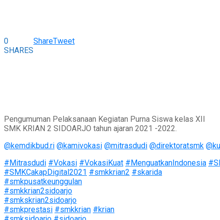
0
Share
Tweet
SHARES
Pengumuman Pelaksanaan Kegiatan Purna Siswa kelas XII
SMK KRIAN 2 SIDOARJO tahun ajaran 2021 -2022.
@kemdikbud.ri
@kamivokasi
@mitrasdudi
@direktoratsmk
@ku
#Mitrasdudi
#Vokasi
#VokasiKuat
#MenguatkanIndonesia
#S
#SMKCakapDigital2021
#smkkrian2
#skarida
#smkpusatkeunggulan
#smkkrian2sidoarjo
#smkskrian2sidoarjo
#smkprestasi
#smkkrian
#krian
#smksidoarjo
#sidoarjo