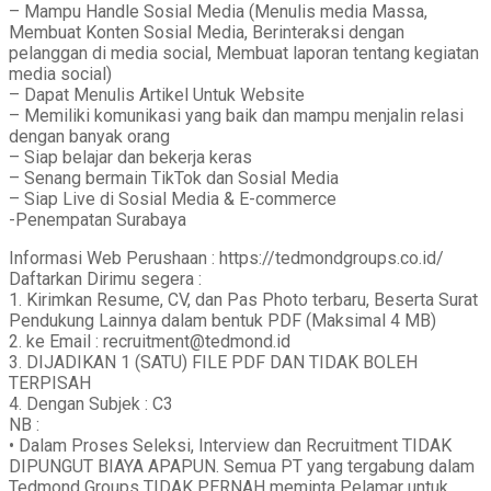
– Mampu Handle Sosial Media (Menulis media Massa,
Membuat Konten Sosial Media, Berinteraksi dengan
pelanggan di media social, Membuat laporan tentang kegiatan
media social)
– Dapat Menulis Artikel Untuk Website
– Memiliki komunikasi yang baik dan mampu menjalin relasi
dengan banyak orang
– Siap belajar dan bekerja keras
– Senang bermain TikTok dan Sosial Media
– Siap Live di Sosial Media & E-commerce
-Penempatan Surabaya
Informasi Web Perushaan : https://tedmondgroups.co.id/
Daftarkan Dirimu segera :
1. Kirimkan Resume, CV, dan Pas Photo terbaru, Beserta Surat
Pendukung Lainnya dalam bentuk PDF (Maksimal 4 MB)
2. ke Email : recruitment@tedmond.id
3. DIJADIKAN 1 (SATU) FILE PDF DAN TIDAK BOLEH
TERPISAH
4. Dengan Subjek : C3
NB :
• Dalam Proses Seleksi, Interview dan Recruitment TIDAK
DIPUNGUT BIAYA APAPUN. Semua PT yang tergabung dalam
Tedmond Groups TIDAK PERNAH meminta Pelamar untuk