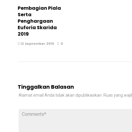
Pembagian Piala
Serta
Penghargaan
Euforia Skarida
2019
12 September 2019
0
Tinggalkan Balasan
Alamat email Anda tidak akan dipublikasikan.
Ruas yang waji