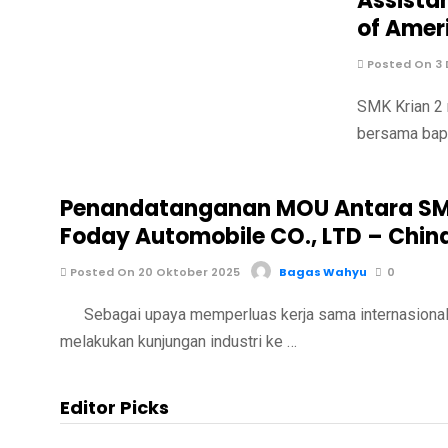
Assista
of Amer
Posted On 3
SMK Krian 2 
bersama bapa
Penandatanganan MOU Antara SMK
Foday Automobile CO., LTD – Chin
Posted On 20 Oktober 2025
Bagas Wahyu
0
Sebagai upaya memperluas kerja sama internasional di
melakukan kunjungan industri ke …
Editor Picks