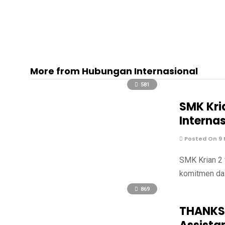
More from Hubungan Internasional
581
SMK Kri
Interna
Posted On 9 
SMK Krian 2 
komitmen dal
869
THANKSG