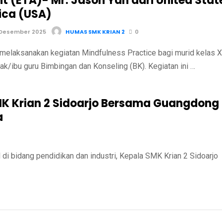
nt (ETA)- Mr. Jason Yan dari United Stat
ica (USA)
 Desember 2025
HUMAS SMK KRIAN 2
0
melaksanakan kegiatan Mindfulness Practice bagi murid kelas X
k/ibu guru Bimbingan dan Konseling (BK). Kegiatan ini …
 Krian 2 Sidoarjo Bersama Guangdong
a
 bidang pendidikan dan industri, Kepala SMK Krian 2 Sidoarjo