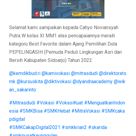
Selamat kami sampaikan kepada Cahyo Noviansyah
Putra W kelas XI MM1 atas pencapaiannya meraih
kategoru Best Favorite dalam Ajang Pemilihan Duta
PEPELINGASIH (Pemuda Peduli Lingkungan Asri dan
Bersih Kabupaten Sidoarjo) Tahun 2022.
@kemdikbud.ri
@kamivokasi
@mitrasdudi
@direktorats
mk
@kursuskita
@diktivokasi
@dyandraacademy
@wik
an_sakarinto
#Mitrasdudi
#Vokasi
#VokasiKuat
#MenguatkanIndon
esia
#SMKBisa
#SMKHebat
#MitraVokasi
#SMKcaka
pdigital
#SMKCakapDigital2021
#smkkrian2
#skarida
#smkpusatkeunggulan