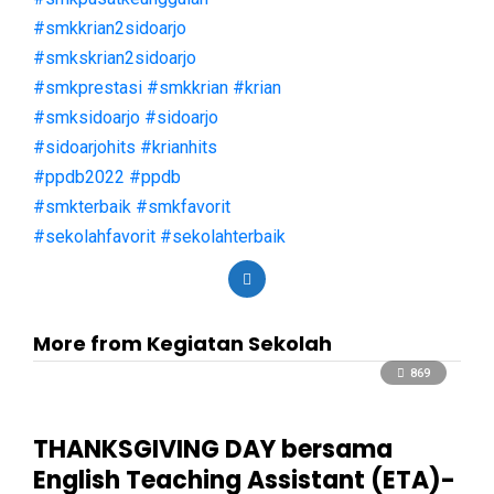
#smkkrian2sidoarjo
#smkskrian2sidoarjo
#smkprestasi
#smkkrian
#krian
#smksidoarjo
#sidoarjo
#sidoarjohits
#krianhits
#ppdb2022
#ppdb
#smkterbaik
#smkfavorit
#sekolahfavorit
#sekolahterbaik
More from Kegiatan Sekolah
869
THANKSGIVING DAY bersama
English Teaching Assistant (ETA)-