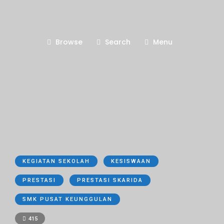
Browse
Search
Menu
KEGIATAN SEKOLAH
KESISWAAN
PRESTASI
PRESTASI SKARIDA
SMK PUSAT KEUNGGULAN
415