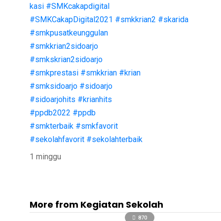
kasi
#SMKcakapdigital
#SMKCakapDigital2021
#smkkrian2
#skarida
#smkpusatkeunggulan
#smkkrian2sidoarjo
#smkskrian2sidoarjo
#smkprestasi
#smkkrian
#krian
#smksidoarjo
#sidoarjo
#sidoarjohits
#krianhits
#ppdb2022
#ppdb
#smkterbaik
#smkfavorit
#sekolahfavorit
#sekolahterbaik
1 minggu
More from Kegiatan Sekolah
870