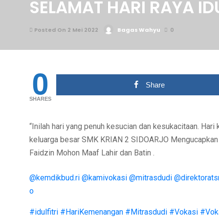
SELAMAT HARI RAYA IDU
Posted On 2 Mei 2022
Bagas Wahyu
0
0
Share
SHARES
“Inilah hari yang penuh kesucian dan kesukacitaan. Ha
keluarga besar SMK KRIAN 2 SIDOARJO Mengucapkan Sel
Faidzin Mohon Maaf Lahir dan Batin .
@kemdikbud.ri
@kamivokasi
@mitrasdudi
@direktorat
o
#idulfitri
#HariKemenangan
#Mitrasdudi
#Vokasi
#Vok