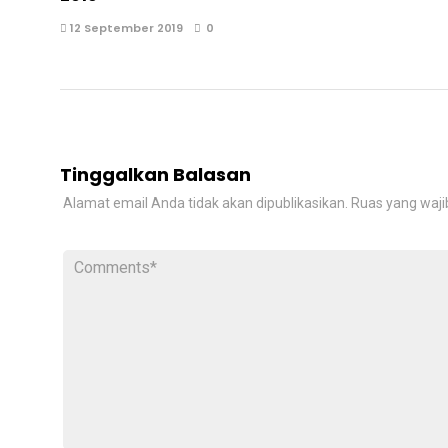
12 September 2019
0
Tinggalkan Balasan
Alamat email Anda tidak akan dipublikasikan.
Ruas yang waji