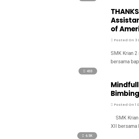
THANKSG
Assista
of Amer
Posted On 3
SMK Krian 2 
bersama bapa
433
Mindful
Bimbing
Posted On 1 
SMK Krian 2
XII bersama 
6.5K