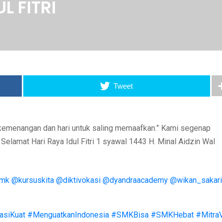
L FITRI
Tweet
ri kemenangan dan hari untuk saling memaafkan.” Kami segenap
amat Hari Raya Idul Fitri 1 syawal 1443 H. Minal Aidzin Wal
smk
@kursuskita
@diktivokasi
@dyandraacademy
@wikan_sakari
asiKuat
#MenguatkanIndonesia
#SMKBisa
#SMKHebat
#Mitra