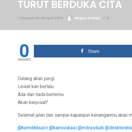
TURUT BERDUKA CITA
Posted On 28 April 2022
Bagas Wahyu
0
0
Share
SHARES
Datang akan pergi
Lewat kan berlalu
Ada dan tiada bertemu
Akan berpisah”
Selamat jalan dan sampai kapanpun kenanganmu akan me
@kemdikbud.ri
@kamivokasi
@mitrasdudi
@direktorat