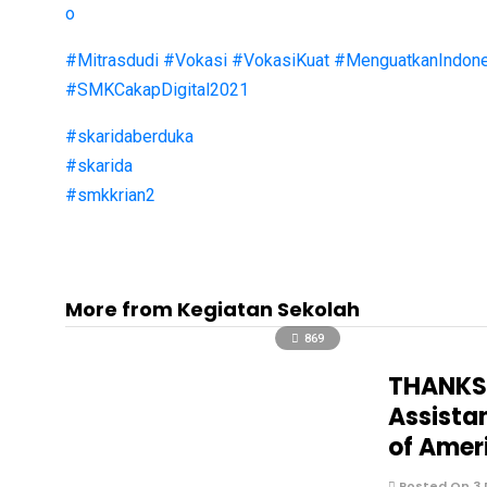
o
#Mitrasdudi
#Vokasi
#VokasiKuat
#MenguatkanIndone
#SMKCakapDigital2021
#skaridaberduka
#skarida
#smkkrian2
More from Kegiatan Sekolah
869
THANKSG
Assista
of Amer
Posted On 3