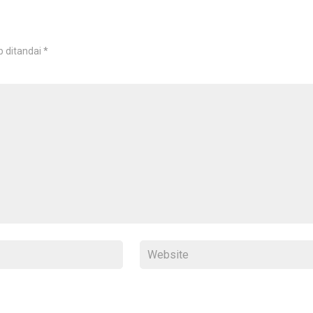
b ditandai
*