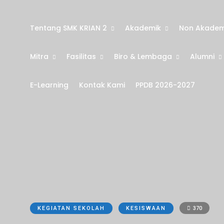
Tentang SMK KRIAN 2
Akademik
Non Akadem
Mitra
Fasilitas
Biro & Lembaga
Alumni
E-Learning
Kontak Kami
PPDB 2026-2027
KEGIATAN SEKOLAH
KESISWAAN
370