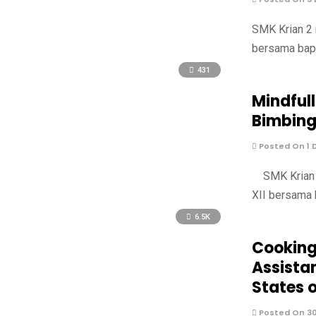
SMK Krian 2 
bersama bapa
431
Mindful
Bimbing
Posted On 1 
SMK Krian 2
XII bersama 
6.5K
Cooking
Assistan
States 
Posted On 3