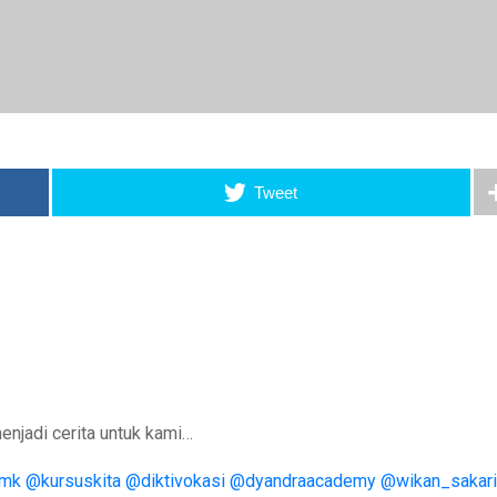
Tweet
njadi cerita untuk kami…
smk
@kursuskita
@diktivokasi
@dyandraacademy
@wikan_sakari