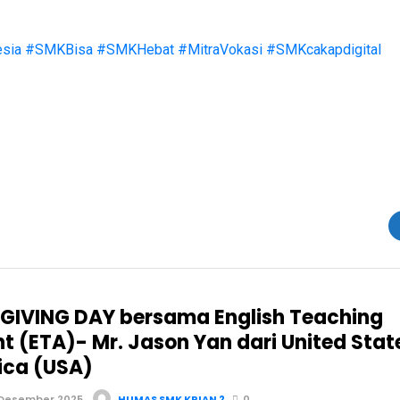
sia
#SMKBisa
#SMKHebat
#MitraVokasi
#SMKcakapdigital
IVING DAY bersama English Teaching
nt (ETA)- Mr. Jason Yan dari United Stat
ica (USA)
 Desember 2025
HUMAS SMK KRIAN 2
0